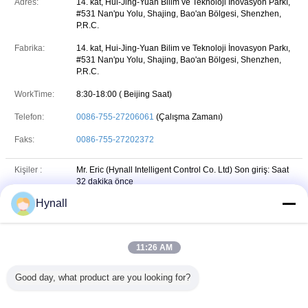
Adres:
14. kat, Hui-Jing-Yuan Bilim ve Teknoloji İnovasyon Parkı,
#531 Nan'pu Yolu, Shajing, Bao'an Bölgesi, Shenzhen,
P.R.C.
Fabrika:
14. kat, Hui-Jing-Yuan Bilim ve Teknoloji İnovasyon Parkı,
#531 Nan'pu Yolu, Shajing, Bao'an Bölgesi, Shenzhen,
P.R.C.
WorkTime:
8:30-18:00 ( Beijing Saat)
Telefon:
0086-755-27206061
(Çalışma Zamanı)
Faks:
0086-755-27202372
Kişiler :
Mr. Eric (Hynall Intelligent Control Co. Ltd)
Son giriş: Saat
32 dakika önce
Hynall
İş unvanı :
Sales Director
Telefon :
86-13715043912
11:26 AM
+8613715043912
Whatsapp
WhatsApp :
Good day, what product are you looking for?
13715043912
wechat
WeChat :
E-posta :
sales@hynall.com