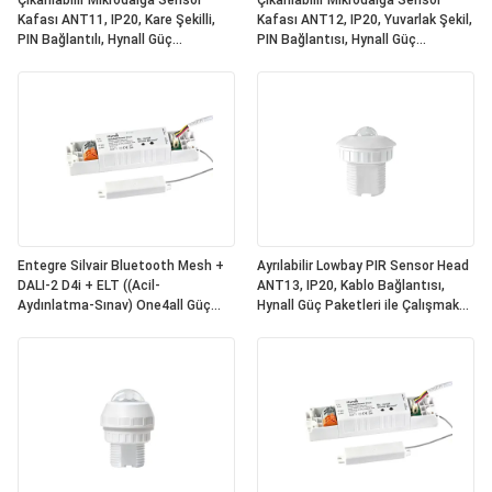
Çıkarılabilir Mikrodalga Sensör
Çıkarılabilir Mikrodalga Sensör
Kafası ANT11, IP20, Kare Şekilli,
Kafası ANT12, IP20, Yuvarlak Şekil,
PIN Bağlantılı, Hynall Güç
PIN Bağlantısı, Hynall Güç
Paketleriyle Çalışmak İçin(HNS213
Paketleriyle Çalışmak İçin(HNS213
/ HNS213DL / HNB213DL-ELT)
/ HNS213DL / HNB213DL-ELT)
Entegre Silvair Bluetooth Mesh +
Ayrılabilir Lowbay PIR Sensor Head
DALI-2 D4i + ELT ((Acil-
ANT13, IP20, Kablo Bağlantısı,
Aydınlatma-Sınav) One4all Güç
Hynall Güç Paketleri ile Çalışmak
Paketi, Dahili DALI-2 Otobüs Güç
için ((HNS213 / HNS213DL /
Tedarikçisi, Ayrılıklı Hynall Sensör
HNB213DL-ELT)
Başları ile Çalışma
((ANT11/12/13/14)