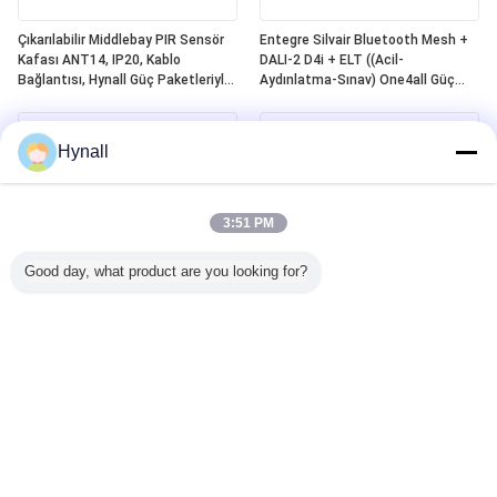
Çıkarılabilir Middlebay PIR Sensör
Entegre Silvair Bluetooth Mesh +
Kafası ANT14, IP20, Kablo
DALI-2 D4i + ELT ((Acil-
Bağlantısı, Hynall Güç Paketleriyle
Aydınlatma-Sınav) One4all Güç
Çalışmak İçin(HNS213 / HNS213DL
Paketi, Dahili DALI-2 Otobüs Güç
/ HNB213DL-ELT)
Tedarikçisi, Ayrılıklı Hynall Sensör
Başları ile Çalışma
Hynall
((ANT11/12/13/14)
3:51 PM
Good day, what product are you looking for?
Zhaga Book20 DALI-2 D4i PIR
Zhaga Book20 Üzerine SILVAIR
Hareket Sensörü Üzerine, Kendine
Bluetooth Mesh PIR Hareket
Bağlı "Uygulama Denetleyicisi",
Sensörü, DALI-2 D4i Çıktısı,
Özellikle 4 ~ 8m Kurulum için Orta
Kendine Bağlı "Uygulama
Körfez Algılama Arasıyla
Denetleyicisi", Özellikle 4 ~ 8m
Kurulum için Orta Körfez Algılama
Arasıyla