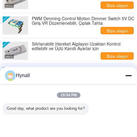
Bize ulaşın
PWM Dimming Control Motion Dimmer Switch 5V DC
Giriş VR Düzenlenebilir, Çıplak Tahta
Bize ulaşın
Sıfırlanabilir Hareket Algılayıcı Uzaktan Kontrol
edilebilir ve Üçlü Kanıtlı Ayarlar için
Bize ulaşın
Üçlü Kanıtlı Yapılandırma, Hafifletilebilir Hareket
Algılayıcısı ~ 10v Hafifletilebilir Gündüz Işığı İzleme
Hynall
Bize ulaşın
Mikrodalga Hareket Algılayıcı Modülü Uzaktan
10:54 PM
Denetimlenebilir Gündüz Işığı Toplama 1 ~ 10v
Hafifleştirme
Bize ulaşın
Good day, what product are you looking for?
1 / 6