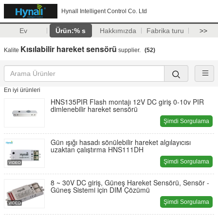
Hynall Intelligent Control Co. Ltd
Ev
Ürün:% s
Hakkımızda
Fabrika turu
>>
Kısılabilir hareket sensörü
Kalite
supplier.
(52)
En iyi ürünleri
HNS135PIR Flash montajı 12V DC giriş 0-10v PIR
dimlenebilir hareket sensörü
Şimdi Sorgulama
Gün ışığı hasadı sönülebilir hareket algılayıcısı
uzaktan çalıştırma HNS111DH
Şimdi Sorgulama
8 ~ 30V DC giriş, Güneş Hareket Sensörü, Sensör -
Güneş Sistemi için DIM Çözümü
Şimdi Sorgulama