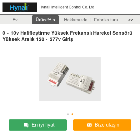
Hynall Intelligent Control Co. Ltd
Ev
Ürün:% s
Hakkımızda
Fabrika turu
>>
0 ~ 10v Hafifleştirme Yüksek Frekanslı Hareket Sensörü
Yüksek Aralık 120 ~ 277v Giriş
En iyi fiyat
Bize ulaşın