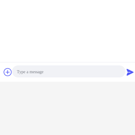
Kablolama şeması...
sohbet
Teklif isteği
Bulma modeli...
Photo
Video Call
Audio Call