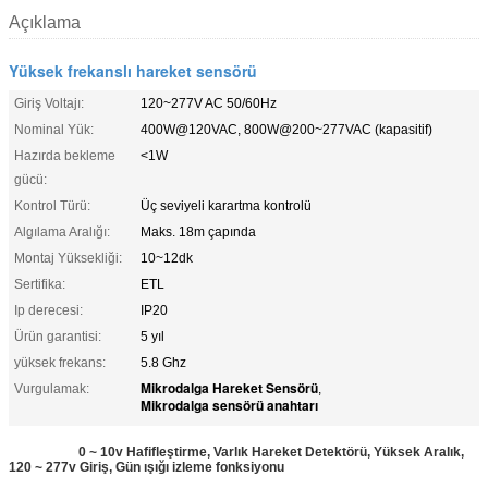
Açıklama
Yüksek frekanslı hareket sensörü
Giriş Voltajı:
120~277V AC 50/60Hz
Nominal Yük:
400W@120VAC, 800W@200~277VAC (kapasitif)
Hazırda bekleme
<1W
gücü:
Kontrol Türü:
Üç seviyeli karartma kontrolü
Algılama Aralığı:
Maks. 18m çapında
Montaj Yüksekliği:
10~12dk
Sertifika:
ETL
Ip derecesi:
IP20
Ürün garantisi:
5 yıl
yüksek frekans:
5.8 Ghz
Mikrodalga Hareket Sensörü
Vurgulamak:
,
Mikrodalga sensörü anahtarı
0 ~ 10v Hafifleştirme, Varlık Hareket Detektörü, Yüksek Aralık,
120 ~ 277v Giriş, Gün ışığı izleme fonksiyonu