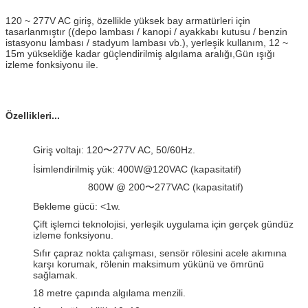
120 ~ 277V AC giriş, özellikle yüksek bay armatürleri için
tasarlanmıştır ((depo lambası / kanopi / ayakkabı kutusu / benzin
istasyonu lambası / stadyum lambası vb.), yerleşik kullanım, 12 ~
15m yüksekliğe kadar güçlendirilmiş algılama aralığı,Gün ışığı
izleme fonksiyonu ile.
Özellikleri...
Giriş voltajı: 120〜277V AC, 50/60Hz.
İsimlendirilmiş yük: 400W@120VAC (kapasitatif)
800W @ 200〜277VAC (kapasitatif)
Bekleme gücü: <1w.
Çift işlemci teknolojisi, yerleşik uygulama için gerçek gündüz
izleme fonksiyonu.
Sıfır çapraz nokta çalışması, sensör rölesini acele akımına
karşı korumak, rölenin maksimum yükünü ve ömrünü
sağlamak.
18 metre çapında algılama menzili.