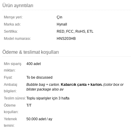
Ürün ayrıntıları
Menşe yeri:
Çin
Marka adı:
Hynall
Sertifika:
RED, FCC, RoHS, ETL
Model numarası:
HNS203HB
Ödeme & teslimat koşulları
Min sipariş
400 adet
miktarı:
Fiyat:
To be discussed
Ambalaj
Bubble bag + carton.
Kabarcık çanta + karton.
(color box or
blister package also av
bilgileri:
Teslim süresi:
Toplu siparişler için 3 hafta
Ödeme
T/T
koşulları:
Yetenek
50.000 adet / ay
temini: