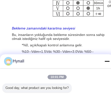
Bekleme zamanındaki karartma seviyesi
Bu, insanların yokluğunda bekleme süresinden sonra sahip
olmak istediğiniz hafif ışık seviyesidir.
*%0, açık/kapalı kontrol anlamına gelir.
%10--Vdim=1.5Vdc %30--Vdim=3.0Vdc %50--
Vdim=5.0Vdc
Hynall
10:01 PM
Good day, what product are you looking for?