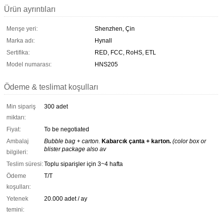
Ürün ayrıntıları
Menşe yeri:
Shenzhen, Çin
Marka adı:
Hynall
Sertifika:
RED, FCC, RoHS, ETL
Model numarası:
HNS205
Ödeme & teslimat koşulları
Min sipariş
300 adet
miktarı:
Fiyat:
To be negotiated
Ambalaj
Bubble bag + carton.
Kabarcık çanta + karton.
(color box or
blister package also av
bilgileri:
Teslim süresi:
Toplu siparişler için 3~4 hafta
Ödeme
T/T
koşulları:
Yetenek
20.000 adet / ay
temini: