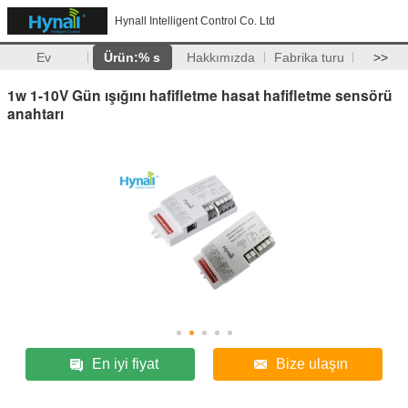
Hynall Intelligent Control Co. Ltd
Ev
Ürün:% s
Hakkımızda
Fabrika turu
>>
1w 1-10V Gün ışığını hafifletme hasat hafifletme sensörü
anahtarı
En iyi fiyat
Bize ulaşın