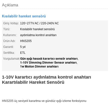
Açıklama
Kısılabilir hareket sensörü
Giriş Voltajı:
120~277V AC / 220-240V AC
Türü:
Kısılabilir hareket sensörü
Kullanımı:
aydınlatma kontrol anahtarı
Ürün Adı:
HNS205
Garanti:
5 yıl
Sertifika:
ETL
Gün ışığı hasadı karartıcı sensör anahtarı
Vurgulamak:
,
1-10V Dimming Dimmer Sensor anahtarı
,
1w Motion Dimmer anahtarı
1-10V karartıcı aydınlatma kontrol anahtarı
Karartılabilir Hareket Sensörü
HNS205 üç seviyeli karartma ve gündüz ışığı izleme fonksiyonu