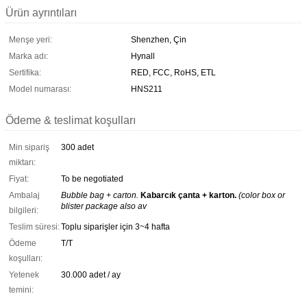
Ürün ayrıntıları
Menşe yeri:
Shenzhen, Çin
Marka adı:
Hynall
Sertifika:
RED, FCC, RoHS, ETL
Model numarası:
HNS211
Ödeme & teslimat koşulları
Min sipariş
300 adet
miktarı:
Fiyat:
To be negotiated
Ambalaj
Bubble bag + carton.
Kabarcık çanta + karton.
(color box or
blister package also av
bilgileri:
Teslim süresi:
Toplu siparişler için 3~4 hafta
Ödeme
T/T
koşulları:
Yetenek
30.000 adet / ay
temini: