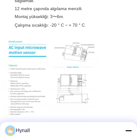
sağlamak.
12 metre çapında algılama menzili.
Montaj yüksekliği: 3〜6m.
Çalışma sıcaklığı: -20 ° C ~ + 70 ° C.
Hynall