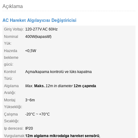
Açıklama
AC Hareket Algılayıcısı Değiştiricisi
Giriş Voltajı:
120-277V AC 60Hz
Nominal
400W(kapasitif)
Yük:
Hazırda
<0,5W
bekleme
gücü:
Kontrol
Açma/kapama kontrolü ve lüks kapatma
Türü:
Algılama
Max.
Maks.
12m in diameter
12m çapında
Aralığı:
Montaj
3~6m
Yüksekliği:
Çalışma
-20°C ~ +70°C
Sıcaklığı:
Ip derecesi:
IP20
12m algılama mikrodalga hareket sensörü
Vurgulamak:
,