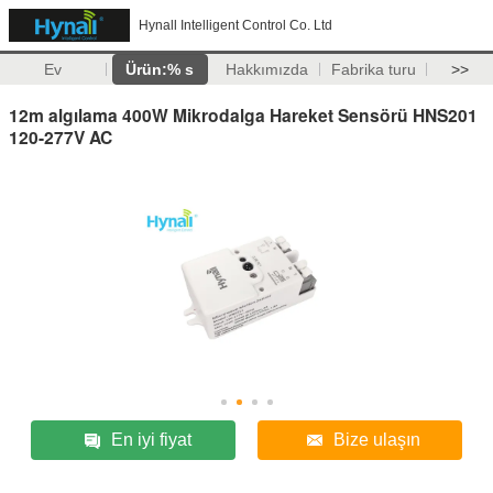
Hynall Intelligent Control Co. Ltd
Ev
Ürün:% s
Hakkımızda
Fabrika turu
>>
12m algılama 400W Mikrodalga Hareket Sensörü HNS201
120-277V AC
En iyi fiyat
Bize ulaşın