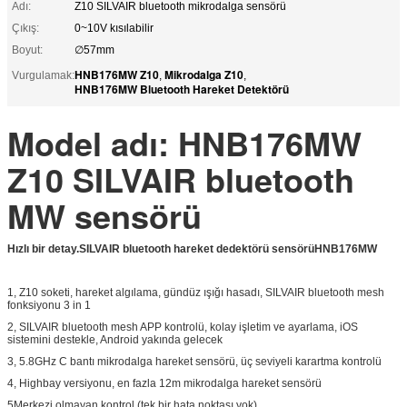
Adı:
Z10 SILVAIR bluetooth mikrodalga sensörü
Çıkış:
0~10V kısılabilir
Boyut:
∅57mm
HNB176MW Z10
Mikrodalga Z10
Vurgulamak:
,
,
HNB176MW Bluetooth Hareket Detektörü
Model adı: HNB176MW
Z10 SILVAIR bluetooth
MW sensörü
Hızlı bir detay.
SILVAIR bluetooth hareket dedektörü sensörü
HNB176MW
1, Z10 soketi, hareket algılama, gündüz ışığı hasadı, SILVAIR bluetooth mesh
fonksiyonu 3 in 1
2, SILVAIR bluetooth mesh APP kontrolü, kolay işletim ve ayarlama, iOS
sistemini destekle, Android yakında gelecek
3, 5.8GHz C bantı mikrodalga hareket sensörü, üç seviyeli karartma kontrolü
4, Highbay versiyonu, en fazla 12m mikrodalga hareket sensörü
5Merkezi olmayan kontrol (tek bir hata noktası yok)