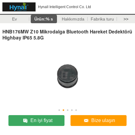
Hynall Intelligent Control Co. Ltd
Ev
Ürün:% s
Hakkımızda
Fabrika turu
>>
HNB176MW Z10 Mikrodalga Bluetooth Hareket Dedektörü
Highbay IP65 5.8G
En iyi fiyat
Bize ulaşın