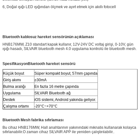
6, Doğal ışığı LED ışığından ölçmek ve ayırt etmek için akıllı fotocell
Bluetooth kablosuz hareket sensörünün açıklaması
HNB176MW, Z10 standart kapak kullanır, 12V-24V DC voltaj girişi, 0-10V, gün
ışığı hasadı, SILVAIR bluetooth mesh 4.0 uygulama kontrolü ile bluetooth mesh.
Spesifikasyon
Bluetooth hareket sensörü
Küçük boyut
Süper kompakt boyut, 57mm çapında
Giriş akımı
≥30mA
Bulma aralığı
En fazla 16 metre çapında
Uygulama
SILVAIR Bluetooth ağ
Destek
iOS sistemi, Android yakında geliyor.
Çalışma ortamı
-20°C~+70°C
Bluetooth Mesh fabrika sıfırlaması
Bu cihaz HNB176MW, Hall anahtarının yakınındaki mıknatıs kullanarak kolayca
sıfırlanabilir.O zaman cihaz SILVAIR APP ile yeniden çalıştırılabilir..