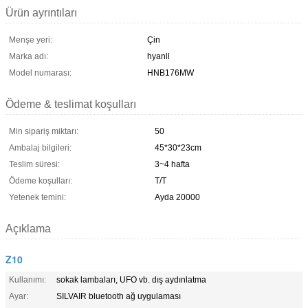
Ürün ayrıntıları
Menşe yeri:
Çin
Marka adı:
hyanll
Model numarası:
HNB176MW
Ödeme & teslimat koşulları
Min sipariş miktarı:
50
Ambalaj bilgileri:
45*30*23cm
Teslim süresi:
3~4 hafta
Ödeme koşulları:
T/T
Yetenek temini:
Ayda 20000
Açıklama
Z10
Kullanımı:
sokak lambaları, UFO vb. dış aydınlatma
Ayar:
SILVAIR bluetooth ağ uygulaması