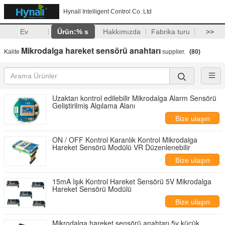
Hynall Intelligent Control Co. Ltd
Ev
Ürün:% s
Hakkımızda
Fabrika turu
>>
Mikrodalga hareket sensörü anahtarı
Kalite
supplier.
(80)
Uzaktan kontrol edilebilir Mikrodalga Alarm Sensörü
Geliştirilmiş Algılama Alanı
Bize ulaşın
ON / OFF Kontrol Karanlık Kontrol Mikrodalga
Hareket Sensörü Modülü VR Düzenlenebilir
Bize ulaşın
15mA Işık Kontrol Hareket Sensörü 5V Mikrodalga
Hareket Sensörü Modülü
Bize ulaşın
Mikrodalga hareket sensörü anahtarı 5v küçük