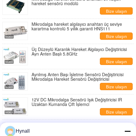
hareket sensörü modülü
Bize ulaşın
Mikrodalga hareket algılayıcı anahtarı üç seviye
karartma kontrolü 5 yıllık garanti HNS111
Bize ulaşın
Üç Düzeylü Karanlık Hareket Algılayıcı Değiştiricisi
Ayrı Anten Başlı 5.8GHz
Bize ulaşın
Ayrılmış Anten Başı İşletme Sensörü Değiştiricisi
Mikrodalga Hareket Sensörü Değiştiricisi
Bize ulaşın
12V DC Mikrodalga Sensörü Işık Değiştiricisi IR
Uzaktan Kumanda Çift İşlemci
Bize ulaşın
5.8GHz Mikrodalga Hareket Algılayıcı Anahtar Üç
Düzeylü Sıvılandırma Güneş Sistemi Işık için
Hynall